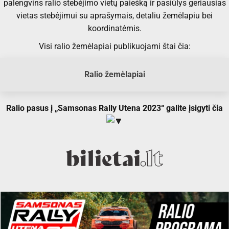
palengvins ralio stebėjimo vietų paiešką ir pasiūlys geriausias
vietas stebėjimui su aprašymais, detaliu žemėlapiu bei
koordinatėmis.
Visi ralio žemėlapiai publikuojami štai čia:
Ralio žemėlapiai
Ralio pasus į „Samsonas Rally Utena 2023“ galite įsigyti čia