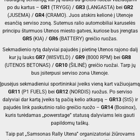
po du kartus –
GR1
(TRYGG) /
GR3
(LANGASTA) bei
GR2
(JUSEMA) /
GR4
(CRAMO). Juos atskirs kelionė į Utenoje
esančią serviso zoną. Sutemus ralio automobiliai karuselės
principu šturmuos Utenos miesto gatves, kuriose bus įrengtas
GR5
(KIA) /
GR6
(BATTERY) greičio ruožas.
Sekmadienio rytą dalyviai pajudės į pietinę Utenos rajono dalį
kur jų lauks
GR7
(WISVELD) /
GR9
(8000 RPM) bei
GR8
(UTENOS BETONAS) /
GR10
(ŠILINĖ) greičio ruožai. Tarp jų
bus įsiterpusi serviso zona Utenoje.
Įpusėjus sekmadieniui sportininkai įveiks vieną kart važiuojamą
GR11
(P1 FUELS) bei
GR12
(NORDIS) ruožus. Po serviso
dalyviai dar kartą įveiks tą pačią kelio atkarpą –
GR13
(StS) ir
pajudės link paskutinio ralio greičio ruožo –
GR14
(Bosinox),
kuris turėdamas „powerstage” statusą dalyviams leis gauti
papildomų taškų.
Taip pat „Samsonas Rally Utena” organizatoriai žiūrovams