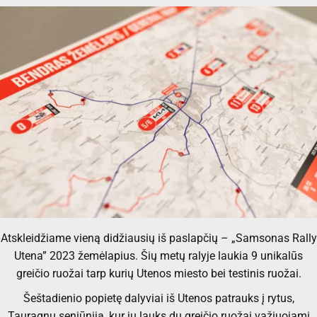
Atskleidžiame vieną didžiausių iš paslapčių – „Samsonas Rally
Utena” 2023 žemėlapius. Šių metų ralyje laukia 9 unikalūs
greičio ruožai tarp kurių Utenos miesto bei testinis ruožai.
Šeštadienio popietę dalyviai iš Utenos patrauks į rytus,
Tauragnų seniūniją, kur jų lauks du greičio ruožai važiuojami