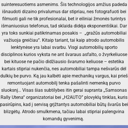
suinteresuotiems asmenims. Šis technologijos amžius padeda
išnaudoti dizaino privalumus dar stipriau, nes fotografuoti bei
filmuoti gali ne tik profesionalai, bet ir eiliniai žmonės turintys
išmaniuosius telefonus, tad sklaida didėja eksponentiškai. Dar
yra toks sunkiai patikrinamas posakis – „gražūs automobiliai
važiuoja greičiau“. Kitaip tariant, tai kaip atrodo automobilis
lenktynėse yra labai svarbu. Visgi automobilių sporto
disciplinos kurios vyksta ne ant švaraus asfalto, o žvyrkeliuose
bei kituose ne pačio didžiausio švarumo keliuose – estetika
kartais stipriai nukenčia, nes automobiliai tampa nešvarūs dėl
dulkių be purvo. Ką jau kalbėti apie mechanikų vargus, kai prieš
remontuojant automobilį tenka pašalinti nemenką purvo
sluoksnį… Visas šias subtilybes itin gerai supranta „Samsonas
Rally Utena“ organizatoriai bei „H2AUTO” plovyklų tinklas, kuris
pasirūpins, kad į servisą grįžtantys automobiliai būtų švarūs bei
blizgėtų. Atrodo smulkmena, tačiau labai stipriai palengvina
komandų gyvenimą.