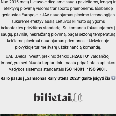
Nuo 2015 metų Lietuvoje diegiame saugų paviršiams, lengvą ir
efektyvų plovimą visoms transporto priemonėms. Išsibandę
geriausias Europoje ir JAV naudojamas plovimo technologijas
sukūrėme efektyviausią Lietuvos klimato sąlygoms
bekontaktės priežiūros standartą. Su komanda fokusuojamės į
saugų, paviršių nebraižantį plovimą, pagal sezonų temperatūrą
keičiame plovimui naudojamas priemones ir kiekvienoje
plovykloje turime švarą užtikrinančią komandą.
UAB „Delca invest“, prekinio ženklo „
H2AUTO
“ valdančioji
įmonė, yra sertifikuota tarptautiniu mastu pripažintais aplinkos
vadybos sistemos standartais
ISO 14001
ir
ISO 9001
.
Ralio pasus į „Samsonas Rally Utena 2023“ galite įsigyti čia