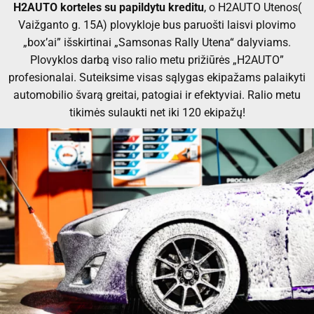
H2AUTO korteles su papildytu kreditu
, o H2AUTO Utenos(
Vaižganto g. 15A) plovykloje bus paruošti laisvi plovimo
„box’ai” išskirtinai „Samsonas Rally Utena“ dalyviams.
Plovyklos darbą viso ralio metu prižiūrės „H2AUTO”
profesionalai. Suteiksime visas sąlygas ekipažams palaikyti
automobilio švarą greitai, patogiai ir efektyviai. Ralio metu
tikimės sulaukti net iki 120 ekipažų!