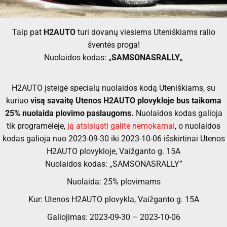
Taip pat
H2AUTO
turi dovanų viesiems Uteniškiams ralio
šventės proga!
Nuolaidos kodas: „
SAMSONASRALLY
„
H2AUTO įsteigė specialų nuolaidos kodą Uteniškiams, su
kuriuo
visą savaitę Utenos H2AUTO plovykloje bus taikoma
25% nuolaida plovimo paslaugoms.
Nuolaidos kodas galioja
tik programėlėje,
ją atsisiųsti galite nemokamai
, o nuolaidos
kodas galioja nuo 2023-09-30 iki 2023-10-06 išskirtinai Utenos
H2AUTO plovykloje, Vaižganto g. 15A
Nuolaidos kodas: „SAMSONASRALLY”
Nuolaida: 25% plovimams
Kur: Utenos H2AUTO plovykla, Vaižganto g. 15A
Galiojimas: 2023-09-30 – 2023-10-06