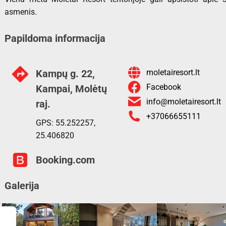
asmenis.
Papildoma informacija
Kampų g. 22,
moletairesort.lt
Facebook
Kampai, Molėtų
info@moletairesort.lt
raj.
+37066655111
GPS: 55.252257,
25.406820
Booking.com
Galerija