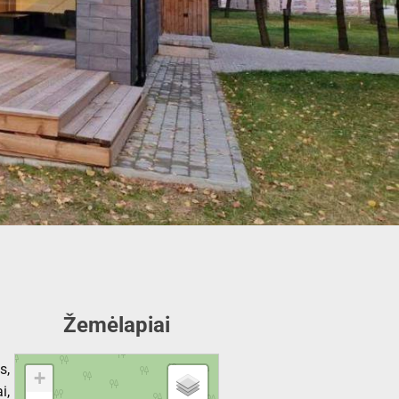
Žemėlapiai
s,
+
i,