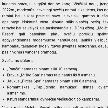
kuriems norėtųsi sugrįžti dar ne kartą. Visiškai nauji, įreng
2022m., modernūs ir svetingi svečių namai tiks tiems, kas no
ramiai bei jaukiai praleisti savo laisvalaikį gamtos ir eže
apsuptyje. Išskirtinė vieta užburia siūbuojančių beržų ša
ramybe bei saulėlydžiais paskęstančiais į Dūrių ežerą. „Molėt
Resort” gali patenkinti platų svečių poreikių spektr
apgyvendinimas moderniuose namukuose, jaukūs viešbuč
kambariai, tailandietiškos virtuvės įkvėptas restoranas, gaus
pasirinkimas vandens pramogų.
Svečiams siūloma:
„Ranča“ namas talpinantis iki 10 asmenų.
Erdvus „Miško Spa“ namas talpinantis iki 8 asmenų.
Jaukus „Pirties Spa“ namas talpinantis iki 6 asmenų.
Romantiškas „Paplūdimio namukas“ skirtas dvie
asmenims.
Keturi standartiniai dviviečiai viešbučio tipo kambariai.
Vienu metu Molėtai Resort teritorijoje gali apsistoti apie 