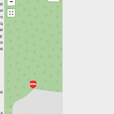
−
ti
ri
ro
kų
ai
ą:
io
us
ms
34