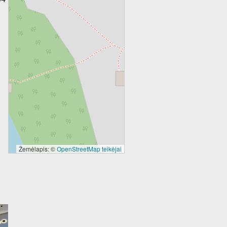
Žemėlapis: ©
OpenStreetMap teikėjai