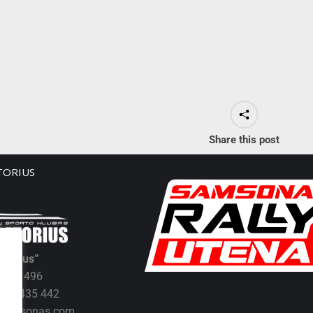
Share this post
TORIUS
atorius”
00541496
0 61435 442
ly@samsonas.com