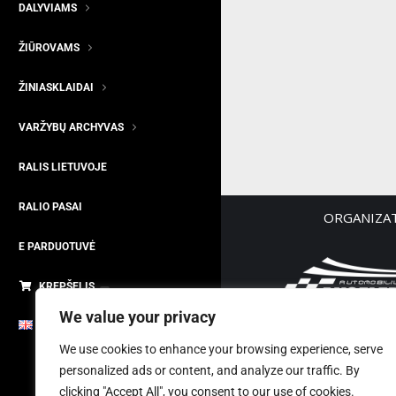
DALYVIAMS
ŽIŪROVAMS
ŽINIASKLAIDAI
VARŽYBŲ ARCHYVAS
RALIS LIETUVOJE
RALIO PASAI
ORGANIZA
E PARDUOTUVĖ
KREPŠELIS
We value your privacy
SK „Akseler
ENGLISH
Įm. kodas 3
We use cookies to enhance your browsing experience, serve
Tel/Phone: + 37
personalized ads or content, and analyze our traffic. By
clicking "Accept All", you consent to our use of cookies.
El p./ E-Mail: ral