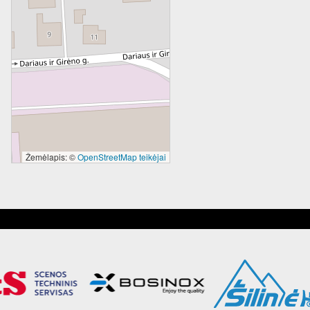
Žemėlapis: ©
OpenStreetMap teikėjai