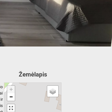
Žemėlapis
io
+
ai
−
ir
is
nė