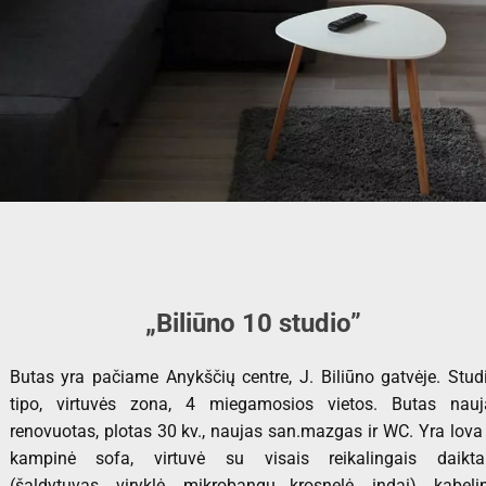
„Biliūno 10 studio”
Butas yra pačiame Anykščių centre, J. Biliūno gatvėje. Stud
tipo, virtuvės zona, 4 miegamosios vietos. Butas nauj
renovuotas, plotas 30 kv., naujas san.mazgas ir WC. Yra lova 
kampinė sofa, virtuvė su visais reikalingais daikta
(šaldytuvas, viryklė, mikrobangų krosnelė, indai), kabeli