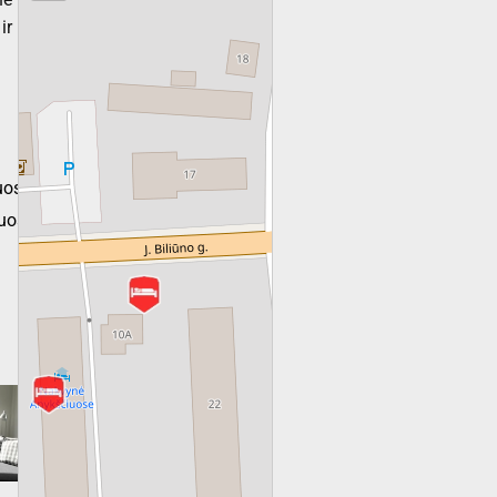
ir
ose.lt
ose.lt