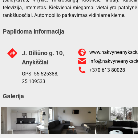
televizija, internetas. Kiekvienai miegamai vietai yra patalynė 
rankšluosčiai. Automobilio parkavimas vidiniame kieme.
Papildoma informacija
J. Biliūno g. 10,
www.nakvyneanyksciu
info@nakvyneanyksciu
Anykščiai
+370 613 80028
GPS: 55.525388,
25.109533
Galerija