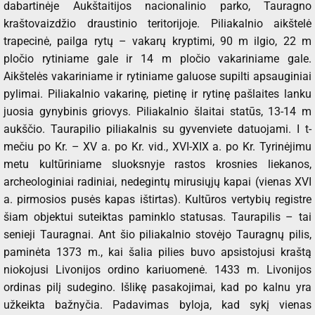
dabartinėje Aukštaitijos nacionalinio parko, Tauragno
kraštovaizdžio draustinio teritorijoje. Piliakalnio aikštelė
trapecinė, pailga rytų – vakarų kryptimi, 90 m ilgio, 22 m
pločio rytiniame gale ir 14 m pločio vakariniame gale.
Aikštelės vakariniame ir rytiniame galuose supilti apsauginiai
pylimai. Piliakalnio vakarinę, pietinę ir rytinę pašlaites lanku
juosia gynybinis griovys. Piliakalnio šlaitai statūs, 13-14 m
aukščio. Taurapilio piliakalnis su gyvenviete datuojami. I t-
mečiu po Kr. – XV a. po Kr. vid., XVI-XIX a. po Kr. Tyrinėjimu
metu kultūriniame sluoksnyje rastos krosnies liekanos,
archeologiniai radiniai, nedegintų mirusiųjų kapai (vienas XVI
a. pirmosios pusės kapas ištirtas). Kultūros vertybių registre
šiam objektui suteiktas paminklo statusas. Taurapilis – tai
senieji Tauragnai. Ant šio piliakalnio stovėjo Tauragnų pilis,
paminėta 1373 m., kai šalia pilies buvo apsistojusi kraštą
niokojusi Livonijos ordino kariuomenė. 1433 m. Livonijos
ordinas pilį sudegino. Išlikę pasakojimai, kad po kalnu yra
užkeikta bažnyčia. Padavimas byloja, kad sykį vienas