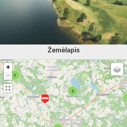
Žemėlapis
+
−
5
3