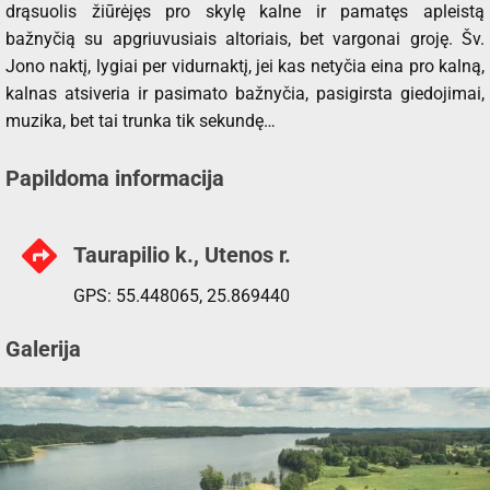
drąsuolis žiūrėjęs pro skylę kalne ir pamatęs apleistą
bažnyčią su apgriuvusiais altoriais, bet vargonai groję. Šv.
Jono naktį, lygiai per vidurnaktį, jei kas netyčia eina pro kalną,
kalnas atsiveria ir pasimato bažnyčia, pasigirsta giedojimai,
muzika, bet tai trunka tik sekundę…
Papildoma informacija
Taurapilio k., Utenos r.
GPS: 55.448065, 25.869440
Galerija