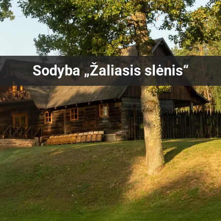
Sodyba „Žaliasis slėnis“