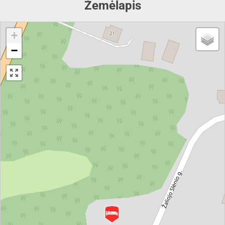
Žemėlapis
+
−