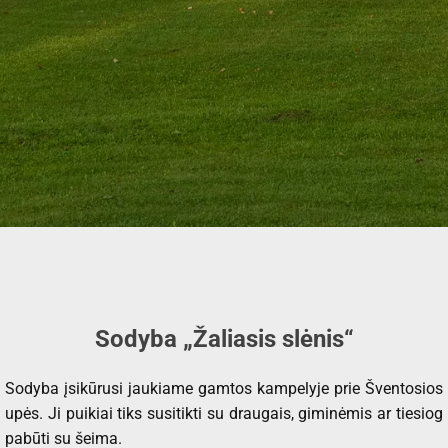
Sodyba „Žaliasis slėnis“
Sodyba įsikūrusi jaukiame gamtos kampelyje prie Šventosios
upės. Ji puikiai tiks susitikti su draugais, giminėmis ar tiesiog
pabūti su šeima.