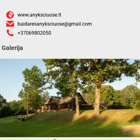
www.anyksciuose.lt
baidaresanyksciuose@gmail.com
+37069802050
Galerija