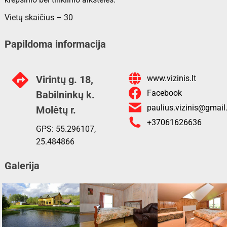
Vietų skaičius – 30
Papildoma informacija
Virintų g. 18,
www.vizinis.lt
Facebook
Babilninkų k.
paulius.vizinis@gmai
Molėtų r.
+37061626636
GPS: 55.296107,
25.484866
Galerija