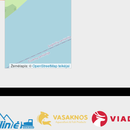
Žemėlapis: ©
OpenStreetMap teikėjai