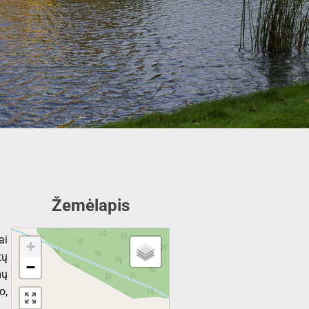
Žemėlapis
ai
+
tų
−
mų
o,