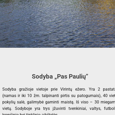
Sodyba „Pas Paulių”
Sodyba gražioje vietoje prie Virintų ežero. Yra 2 pastat
(namas ir iki 10 žm. talpinanti pirtis su patogumais), 40 vie
pokylių salė, galimybė gaminti maistą. Iš viso – 30 miega
vietų. Sodyboje yra trys įžuvinti tvenkiniai, valtys, futbol
krepšinio bei tinklinio aikštelės.