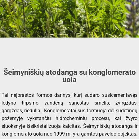
Šeimyniškių atodanga su konglomerato
uola
Tai neįprastos formos darinys, kurį sudaro susicementavęs
ledyno tirpsmo vandenų suneštas smėlis, žvirgždas,
gargždas, rieduliai. Konglomeratai susiformuoja dėl sudėtingų
požemyje vykstančių hidrocheminių procesų, kai žvyro
sluoksnyje išsikristalizuoja kalcitas. Šeimyniškių atodanga ir
konglomerato uola nuo 1999 m. yra gamtos paveldo objektas.