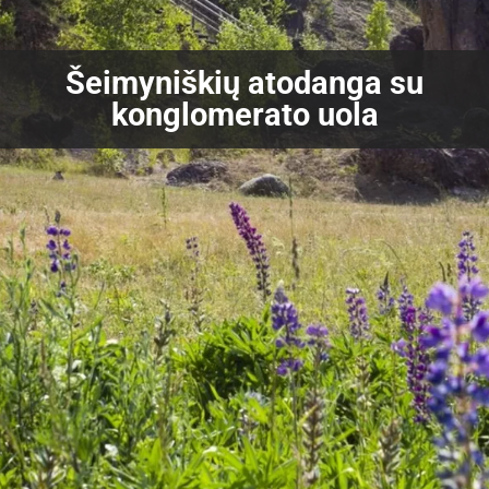
Šeimyniškių atodanga su
konglomerato uola