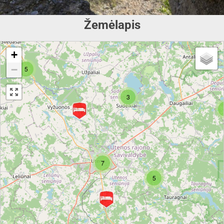
Žemėlapis
+
−
5
3
7
5