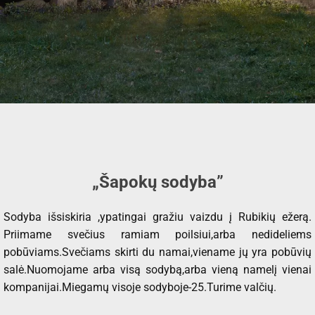
„Šapokų sodyba”
Sodyba išsiskiria ,ypatingai gražiu vaizdu į Rubikių ežerą.
Priimame svečius ramiam poilsiui,arba nedideliems
pobūviams.Svečiams skirti du namai,viename jų yra pobūvių
salė.Nuomojame arba visą sodybą,arba vieną namelį vienai
kompanijai.Miegamų visoje sodyboje-25.Turime valčių.