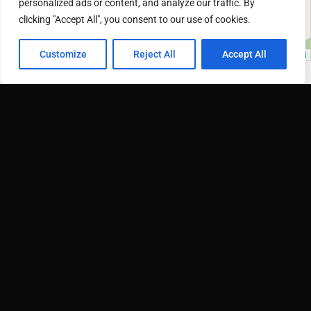
personalized ads or content, and analyze our traffic. By
clicking "Accept All", you consent to our use of cookies.
Žemėlapis: ©
OpenStreetMap teikėjai
Customize
Reject All
Accept All
REMĖJAI