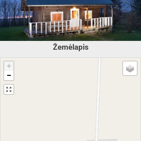
Žemėlapis
+
−