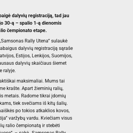
igė dalyvių registraciją, tad jau
jo 30-ą – spalio 1-ą dienomis
alio čempionato etape.
 „Samsonas Rally Utena“ sulaukė
abaigus dalyvių registraciją sąraše
tvijos, Estijos, Lenkijos, Suomijos,
gausaus dalyvių skaičiaus šiemet
 ralyje.
raktiškai maksimaliai. Mums tai
me krašte. Apart žieminių ralių,
ais metais. Radome tikrai įdomių
kams, tiek svečiams iš kitų šalių.
aaiškės po tokios atkaklios kovos,
tija“ varžybų vardu. Kviečiam visus
ių ralio čempionatą ir stebėti
iuose“, – sakė „Samsonas Rally