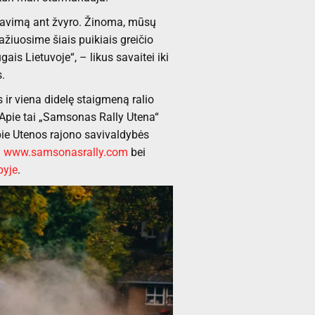
ažiavimą ant žvyro. Žinoma, mūsų
ažiuosime šiais puikiais greičio
ais Lietuvoje“, – likus savaitei iki
.
ir viena didelę staigmeną ralio
 Apie tai „Samsonas Rally Utena“
pie Utenos rajono savivaldybės
i
www.samsonasrally.com
bei
pyje
.