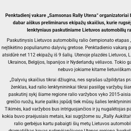
Penktadienį vakare „Samsonas Rally Utena“ organizatoriai ba
dabar aiškus preliminarus ekipažų skaičius, kurie rugsė
lenktyniaus paskutiniame Lietuvos automobilių r
Paskutinysis Lietuvos automobilių ralio čempionato etapas
neįtikėtino populiarumo dalyvių gretose. Penktadienio vakarą p
atsidūrė net 112 ekipažų iš 9 šalių. Utenoje plazdės Lietuvos, La
Ukrainos, Belgijos, Ispanijos ir Nyderlandų vėliavos. Tokio 
nebuvo jokiame kitame lietuviškame
„Dalyvių skaičius tikrai džiugina, nes sąrašas užpildytas p
ženklas, kad ralio lenktynininkai tikrai pasiilgę varžybų šia
paskutinį sykį šiame regione ralio varžybos vyko 2015-aisi
greičio ruožų, kurie paliks įspūdį tiek mūsų šalies lenktyninin
Tikimės, kad varžybos bus intriguojančios ir jų nugalėtojas p
kokia buvo praėjusiais metais, kai sugrįžome su „Rally Aukštai
ralio gerbėjus kartu pabaigti šių metų Lietuvos automobil
dramatiškas kovas rudenėjančiuose Utenos regiono žvyrkel