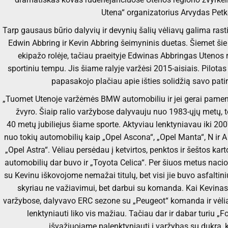
Utena“ organizatorius Arvydas Petk
Tarp gausaus būrio dalyvių ir devynių šalių vėliavų galima rasti
Edwin Abbring ir Kevin Abbring šeimyninis duetas. Šiemet šie s
ekipažo rolėje, tačiau praeityje Edwinas Abbringas Utenos ra
sportiniu tempu. Jis šiame ralyje varžėsi 2015-aisiais. Pilotas 
papasakojo plačiau apie išties solidžią savo patir
„Tuomet Utenoje varžėmės BMW automobiliu ir jei gerai pamenu
žvyro. Šiaip ralio varžybose dalyvauju nuo 1983-ųjų metų, t
40 metų jubiliejus šiame sporte. Aktyviau lenktyniavau iki 200
nuo tokių automobilių kaip „Opel Ascona“, „Opel Manta“, N ir A
„Opel Astra“. Vėliau persėdau į ketvirtos, penktos ir šeštos ka
automobilių dar buvo ir „Toyota Celica“. Per šiuos metus nac
su Kevinu iškovojome nemažai titulų, bet visi jie buvo asfaltin
skyriau ne važiavimui, bet darbui su komanda. Kai Kevinas
varžybose, dalyvavo ERC sezone su „Peugeot“ komanda ir vėli
lenktyniauti liko vis mažiau. Tačiau dar ir dabar turiu „F
išvažiuojame palenktyniauti į varžybas su dukra,