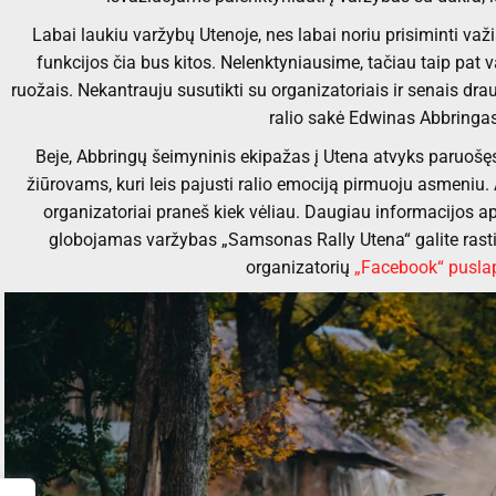
Labai laukiu varžybų Utenoje, nes labai noriu prisiminti v
funkcijos čia bus kitos. Nelenktyniausime, tačiau taip pat v
ruožais. Nekantrauju susutikti su organizatoriais ir senais draug
ralio sakė Edwinas Abbringas
Beje, Abbringų šeimyninis ekipažas į Utena atvyks paruošęs 
žiūrovams, kuri leis pajusti ralio emociją pirmuoju asmeniu.
organizatoriai praneš kiek vėliau. Daugiau informacijos a
globojamas varžybas „Samsonas Rally Utena“ galite rast
organizatorių
„Facebook“ pusla