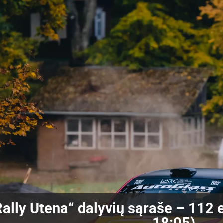
lly Utena“ dalyvių sąraše – 112 ek
18:05)