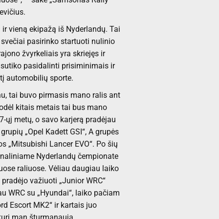
evičius.
 ir vieną ekipažą iš Nyderlandų. Tai
večiai pasirinko startuoti nulinio
jono žvyrkeliais yra skriejęs ir
sutiko pasidalinti prisiminimais ir
tį automobilių sporte.
, tai buvo pirmasis mano ralis ant
odėl kitais metais tai bus mano
7-ųj metų, o savo karjerą pradėjau
 grupių „Opel Kadett GSI“, A grupės
rtos „Mitsubishi Lancer EVO“. Po šių
ionaliniame Nyderlandų čempionate
iuose raliuose. Vėliau daugiau laiko
 pradėjo važiuoti „Junior WRC“
au WRC su „Hyundai“, laiko pačiam
ord Escort MK2“ ir kartais juo
 kuri man šturmanauja.