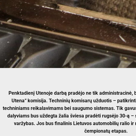
Penktadienį Utenoje darbą pradėjo ne tik administracinė, 
Utena“ komisija. Techninių komisarų užduotis – patikrinti
techniniams reikalavimams bei saugumo sistemas. Tik gavus 
dalyviams bus uždegta žalia šviesa pradėti rugsėjo 30-ą – 
varžybas. Jos bus finalinis Lietuvos automobilių ralio ir r
čempionatų etapas.