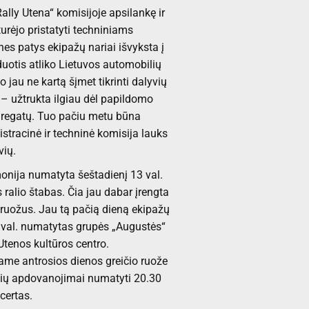
lly Utena“ komisijoje apsilankę ir
urėjo pristatyti techniniams
s patys ekipažų nariai išvyksta į
duotis atliko Lietuvos automobilių
 jau ne kartą šįmet tikrinti dalyvių
 – užtrukta ilgiau dėl papildomo
agregatų. Tuo pačiu metu būna
stracinė ir techninė komisija lauks
vių.
onija numatyta šeštadienį 13 val.
s ralio štabas. Čia jau dabar įrengta
io ruožus. Jau tą pačią dieną ekipažų
.00 val. numatytas grupės „Augustės“
 Utenos kultūros centro.
rmame antrosios dienos greičio ruože
vių apdovanojimai numatyti 20.30
ncertas.