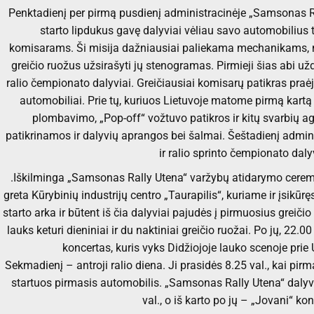
Penktadienį per pirmą pusdienį administracinėje „Samsonas Ra
starto lipdukus gavę dalyviai vėliau savo automobilius t
komisarams. Ši misija dažniausiai paliekama mechanikams, ne
greičio ruožus užsirašyti jų stenogramas. Pirmieji šias abi už
ralio čempionato dalyviai. Greičiausiai komisarų patikras praėjo
automobiliai. Prie tų, kuriuos Lietuvoje matome pirmą kartą
plombavimo, „Pop-off“ vožtuvo patikros ir kitų svarbių 
patikrinamos ir dalyvių aprangos bei šalmai. Šeštadienį admini
ir ralio sprinto čempionato daly
.Iškilminga „Samsonas Rally Utena“ varžybų atidarymo cerem
greta Kūrybinių industrijų centro „Taurapilis“, kuriame ir įsikūrę
starto arka ir būtent iš čia dalyviai pajudės į pirmuosius greič
lauks keturi dieniniai ir du naktiniai greičio ruožai. Po jų, 22
koncertas, kuris vyks Didžiojoje lauko scenoje prie
Sekmadienį – antroji ralio diena. Ji prasidės 8.25 val., kai pi
startuos pirmasis automobilis. „Samsonas Rally Utena“ daly
val., o iš karto po jų – „Jovani“ ko