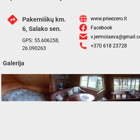
Pakerniškų km.
www.prieezero.lt
Facebook
6, Salako sen.
v.jermolaeva@gmail.
GPS: 55.606258,
+370 618 23728
26.090263
Galerija