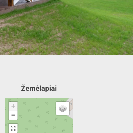
Žemėlapiai
+
−