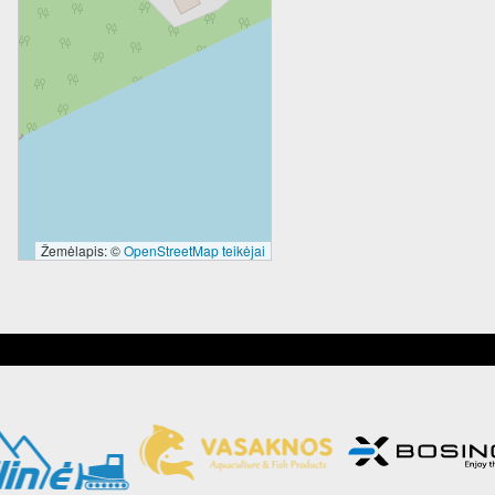
Žemėlapis: ©
OpenStreetMap teikėjai