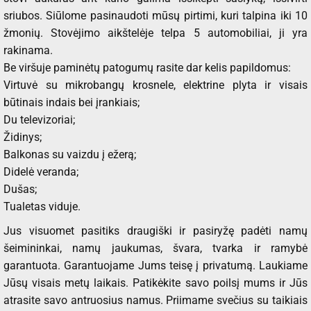
sriubos. Siūlome pasinaudoti mūsų pirtimi, kuri talpina iki 10
žmonių. Stovėjimo aikštelėje telpa 5 automobiliai, ji yra
rakinama.
Be viršuje paminėtų patogumų rasite dar kelis papildomus:
Virtuvė su mikrobangų krosnele, elektrine plyta ir visais
būtinais indais bei įrankiais;
Du televizoriai;
Židinys;
Balkonas su vaizdu į ežerą;
Didelė veranda;
Dušas;
Tualetas viduje.
Jus visuomet pasitiks draugiški ir pasiryžę padėti namų
šeimininkai, namų jaukumas, švara, tvarka ir ramybė
garantuota. Garantuojame Jums teisę į privatumą. Laukiame
Jūsų visais metų laikais. Patikėkite savo poilsį mums ir Jūs
atrasite savo antruosius namus. Priimame svečius su taikiais