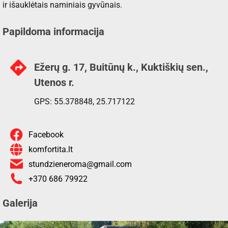
ir išauklėtais naminiais gyvūnais.
Papildoma informacija
Ežerų g. 17, Buitūnų k., Kuktiškių sen.,
Utenos r.
GPS: 55.378848, 25.717122
Facebook
komfortita.lt
stundzieneroma@gmail.com
+370 686 79922
Galerija