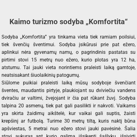
Kaimo turizmo sodyba „Komfortita“
Sodyba „Komfortita” yra tinkama vieta tiek ramiam poilsiui,
tiek švenčių šventimui. Sodyba įsikūrusi prie pat ežero,
aplinkui nėra gyvenamų namų, o pagrindinis pastatas su
pirtimi stovi 15 metrų nuo ežero, kurio plotas yra 12 ha,
atstumu. Tai jauki vieta norintiems praleisti laiką gamtoje,
neatsisakant šiuolaikinių patogumų.
Siūlome puikiai praleisti laiką mūsų sodyboje švenčiant
šventes, maudantis pirtyje, plaukiojant su dviviečiu vandens
dviračiu ar valtimi, žvejojant ir čia pat rūkant žuvį. Sodyba
talpina 20 asmenų, tiek pat gali pasilikti ir nakvoti. Vaikams
yra skirta žaidimų aikštelė, kur vaikai gali suptis, žaisti
krepšinį ar futbolą. Turime 30 metrų tiltą, kuris naktį būna
apšviestas, 5 metrai nuo ežero stovi jauki pavėsinė. Šalia
stovi aukuras ant kurio galima išsikepti šašlykų, išsivirti