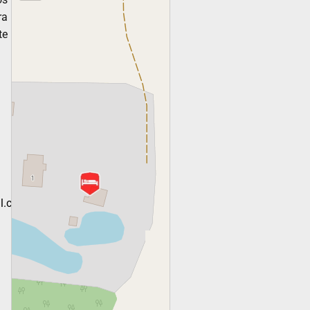
ra
te
l.com