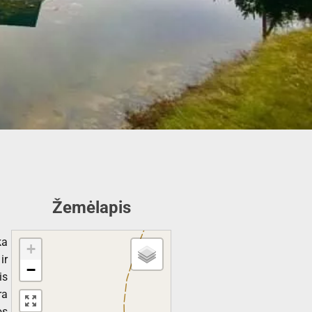
Žemėlapis
ka
+
ir
−
is
ra
os