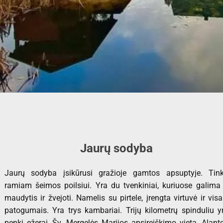
Jaurų sodyba
Jaurų sodyba įsikūrusi gražioje gamtos apsuptyje. Tin
ramiam šeimos poilsiui. Yra du tvenkiniai, kuriuose galima 
maudytis ir žvejoti. Namelis su pirtele, įrengta virtuvė ir visa
patogumais. Yra trys kambariai. Trijų kilometrų spinduliu y
penki ežerai, Šv. Mergelės Marijos apsireiškimo vieta, Alant