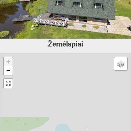
Žemėlapiai
+
−