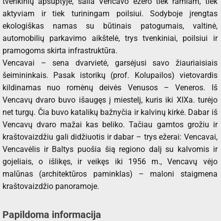
tvenkinių apsuptyje, šalia Vencavo ežero tiek ramiam, tiek
aktyviam ir tiek turiningam poilsiui. Sodyboje įrengtas
ekologiškas namas su būtinais patogumais, valtinė,
automobilių parkavimo aikštelė, trys tvenkiniai, poilsiui ir
pramogoms skirta infrastruktūra.
Vencavai – sena dvarvietė, garsėjusi savo žiauriaisiais
šeimininkais. Pasak istorikų (prof. Kolupailos) vietovardis
kildinamas nuo romėnų deivės Venusos – Veneros. Iš
Vencavų dvaro buvo išaugęs į miestelį, kuris iki XIXa. turėjo
net turgų. Čia buvo katalikų bažnyčia ir kalvinų kirkė. Dabar iš
Vencavų dvaro mažai kas beliko. Tačiau gamtos grožiu ir
kraštovaizdžiu gali didžiuotis ir dabar – trys ežerai: Vencavai,
Vencavėlis ir Baltys puošia šią regiono dalį su kalvomis ir
gojeliais, o išlikęs, ir veikęs iki 1956 m., Vencavų vėjo
malūnas (architektūros paminklas) – maloni staigmena
kraštovaizdžio panoramoje.
Papildoma informacija