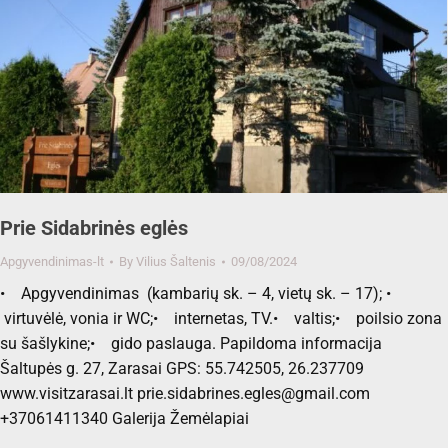
Prie Sidabrinės eglės
Apgyvendinimas-lt
By
Vilius Šaltenis
09/08/2024
• Apgyvendinimas (kambarių sk. – 4, vietų sk. – 17); •
virtuvėlė, vonia ir WC;• internetas, TV.• valtis;• poilsio zona
su šašlykine;• gido paslauga. Papildoma informacija
Šaltupės g. 27, Zarasai GPS: 55.742505, 26.237709
www.visitzarasai.lt prie.sidabrines.egles@gmail.com
+37061411340 Galerija Žemėlapiai