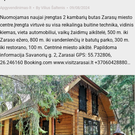
Apgyvendinimas-lt
By
Vilius Šaltenis
09/08/2024
Nuomojamas naujai įrengtas 2 kambarių butas Zarasų miesto
centre.Įrengta virtuvė su visa reikalinga buitine technika, vidinis
kiemas, vieta automobiliui, vaikų žaidimų aikštelė, 500 m. iki
Zaraso ežero, 800 m. iki vandenlenčių ir batutų parko, 300 m.
iki restorano, 100 m. Centrinė miesto aikštė. Papildoma
informacija Savanorių g. 2, Zarasai GPS: 55.732806,
26.246160 Booking.com www.visitzarasai.lt +37060428880…