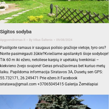
Sigitos sodyba
Apgyvendinimas-lt
By
Vilius Šaltenis
09/08/2024
Pasiilgote ramaus ir saugaus poilsio gražioje vietoje, tyro oro?
Norite pasimėgauti žūkle?Kviečiame apsilankyti šioje sodyboje!
Tik 60 m iki ežero, netoliese karpių ir upėtakių tvenkiniai –
kiekvieno žvejo svajonė! Geras privažiavimas bet kuriuo metų
laiku. Papildoma informacija Siratavos 3A, Dusetų sen GPS:
55.732171, 26.249471 Prie ežero.lt Facebook
siratawa@gmail.com +37065045415 Galerija Žemėlapiai