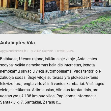
Antalieptės Vila
Apgyvendinimas-lt
By
Vilius Šaltenis
09/08/2024
Baibiuose, Utenos rajone, įsikūrusioje viloje „Antalieptės
sodyba“ veikia nemokamas belaidis internetas, įrengta
nemokamų privačių vietų automobiliams. Vilos teritorijoje
žaliuoja sodas. Šioje viloje su terasa yra plokščiaekranis
televizorius, įrengta virtuvė ir 5 vonios kambariai. Viešnagės
vietoje nerūkoma. Artimiausias, Vilniaus tarptautinis, oro
uostas yra už 138 km nuo vilos. Papildoma informacija
Santakių k. 7, Santakiai, Zarasų r.…