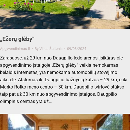
„Ežerų glėby”
Apgyvendinimas-lt
By
Vilius Šaltenis
09/08/2024
Zarasuose, už 29 km nuo Daugpilio ledo arenos, įsikūrusioje
apgyvendinimo įstaigoje „Ežerų glėby“ veikia nemokamas
belaidis internetas, yra nemokama automobilių stovėjimo
aikštelė. Atstumas iki Daugpilio bažnyčių kalvos – 29 km, o iki
Marko Rotko meno centro – 30 km. Daugpilio tvirtovė stūkso
taip pat už 30 km nuo apgyvendinimo įstaigos. Daugpilio
olimpinis centras yra už…