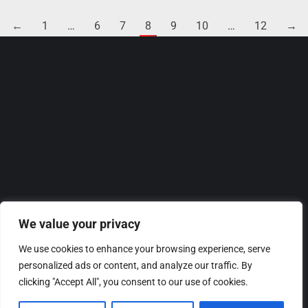
←
1
…
6
7
8
9
10
…
12
→
We value your privacy
We use cookies to enhance your browsing experience, serve
personalized ads or content, and analyze our traffic. By
clicking "Accept All", you consent to our use of cookies.