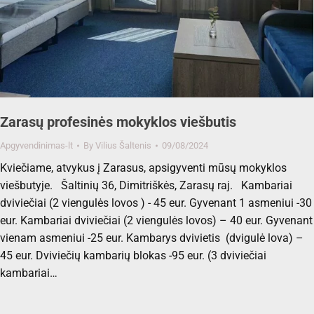
Zarasų profesinės mokyklos viešbutis
Apgyvendinimas-lt
By
Vilius Šaltenis
09/08/2024
Kviečiame, atvykus į Zarasus, apsigyventi mūsų mokyklos
viešbutyje. Šaltinių 36, Dimitriškės, Zarasų raj. Kambariai
dviviečiai (2 viengulės lovos ) ­- 45 eur. Gyvenant 1 asmeniui -30
eur. Kambariai dviviečiai (2 viengulės lovos) – 40 eur. Gyvenant
vienam asmeniui -25 eur. Kambarys dvivietis (dvigulė lova) –
45 eur. Dviviečių kambarių blokas -95 eur. (3 dviviečiai
kambariai…