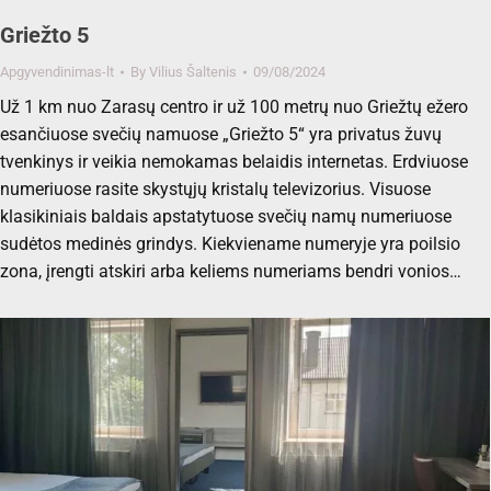
Griežto 5
Apgyvendinimas-lt
By
Vilius Šaltenis
09/08/2024
Už 1 km nuo Zarasų centro ir už 100 metrų nuo Griežtų ežero
esančiuose svečių namuose „Griežto 5“ yra privatus žuvų
tvenkinys ir veikia nemokamas belaidis internetas. Erdviuose
numeriuose rasite skystųjų kristalų televizorius. Visuose
klasikiniais baldais apstatytuose svečių namų numeriuose
sudėtos medinės grindys. Kiekviename numeryje yra poilsio
zona, įrengti atskiri arba keliems numeriams bendri vonios…