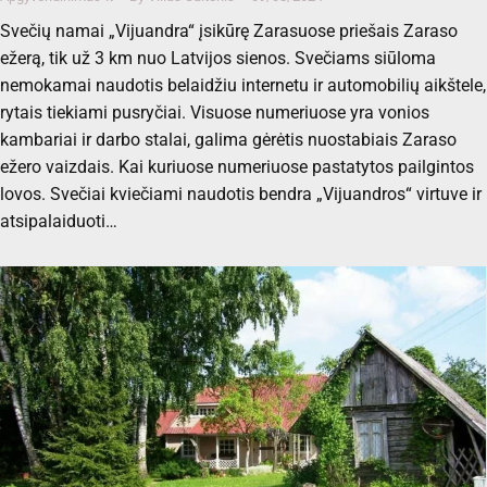
Svečių namai „Vijuandra“ įsikūrę Zarasuose priešais Zaraso
ežerą, tik už 3 km nuo Latvijos sienos. Svečiams siūloma
nemokamai naudotis belaidžiu internetu ir automobilių aikštele,
rytais tiekiami pusryčiai. Visuose numeriuose yra vonios
kambariai ir darbo stalai, galima gėrėtis nuostabiais Zaraso
ežero vaizdais. Kai kuriuose numeriuose pastatytos pailgintos
lovos. Svečiai kviečiami naudotis bendra „Vijuandros“ virtuve ir
atsipalaiduoti…