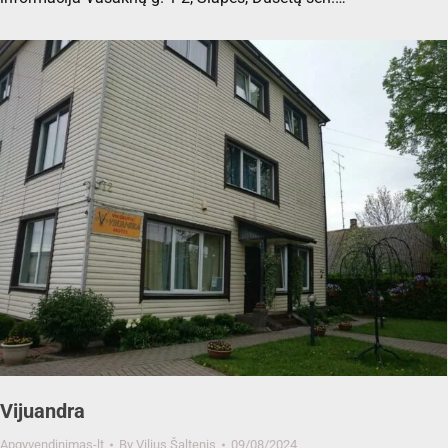
Vijuandra
Apgyvendinimas-lt
By
Vilius Šaltenis
09/08/2024