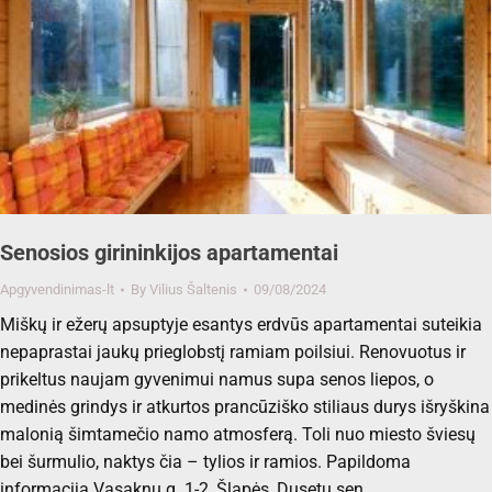
Senosios girininkijos apartamentai
Apgyvendinimas-lt
By
Vilius Šaltenis
09/08/2024
Miškų ir ežerų apsuptyje esantys erdvūs apartamentai suteikia
nepaprastai jaukų prieglobstį ramiam poilsiui. Renovuotus ir
prikeltus naujam gyvenimui namus supa senos liepos, o
medinės grindys ir atkurtos prancūziško stiliaus durys išryškina
malonią šimtamečio namo atmosferą. Toli nuo miesto šviesų
bei šurmulio, naktys čia – tylios ir ramios. Papildoma
informacija Vasaknų g. 1-2, Šlapės, Dusetų sen.…