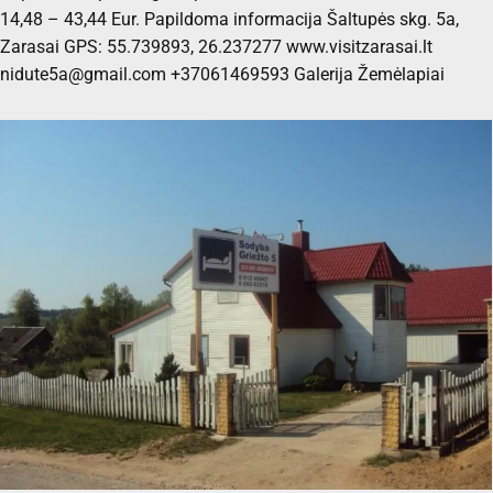
14,48 – 43,44 Eur. Papildoma informacija Šaltupės skg. 5a,
Zarasai GPS: 55.739893, 26.237277 www.visitzarasai.lt
nidute5a@gmail.com +37061469593 Galerija Žemėlapiai