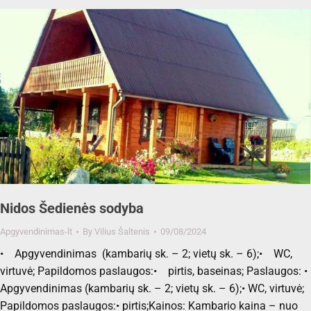
Nidos Šedienės sodyba
Apgyvendinimas-lt
By
Vilius Šaltenis
09/08/2024
• Apgyvendinimas (kambarių sk. – 2; vietų sk. – 6);• WC,
virtuvė; Papildomos paslaugos:• pirtis, baseinas; Paslaugos: •
Apgyvendinimas (kambarių sk. – 2; vietų sk. – 6);• WC, virtuvė;
Papildomos paslaugos:• pirtis;Kainos: Kambario kaina – nuo