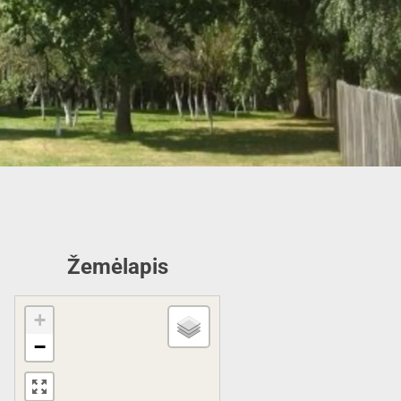
Žemėlapis
+
−