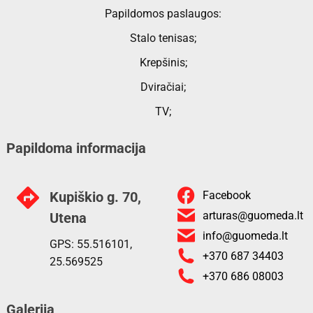
Papildomos paslaugos:
Stalo tenisas;
Krepšinis;
Dviračiai;
TV;
Papildoma informacija
Kupiškio g. 70,
Facebook
arturas@guomeda.lt
Utena
info@guomeda.lt
GPS: 55.516101,
+370 687 34403
25.569525
+370 686 08003
Galerija