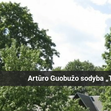
Artūro Guobužo sodyba „T