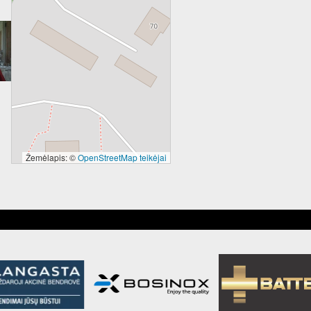
Žemėlapis: ©
OpenStreetMap teikėjai